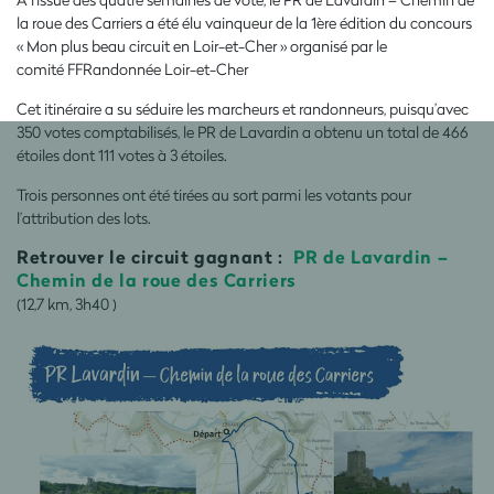
la roue des Carriers a été élu vainqueur de la 1ère édition du concours
« Mon plus beau circuit en Loir-et-Cher » organisé par le
comité
FFRandonnée Loir-et-Cher
Cet itinéraire a su séduire les marcheurs et randonneurs, puisqu’avec
350 votes comptabilisés, le PR de Lavardin a obtenu un total de 466
étoiles dont 111 votes à 3 étoiles.
Trois
personnes ont été tirées au sort parmi les votants pour
l’attribution des lots.
Retrouver le circuit gagnant :
PR de Lavardin –
Chemin de la roue des Carriers
(12,7 km, 3h40 )