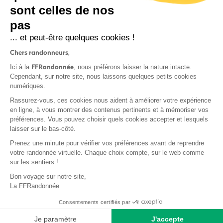
sont celles de nos
S'inscrire
pas
... et peut-être quelques cookies !
Chers randonneurs,
FFRandonnée
Ici à la
, nous préférons laisser la nature intacte.
Cependant, sur notre site, nous laissons quelques petits cookies
numériques.
Mentions légales et CGU
Rassurez-vous, ces cookies nous aident à améliorer votre expérience
Protection des données
en ligne, à vous montrer des contenus pertinents et à mémoriser vos
Politique de confidentialité
préférences. Vous pouvez choisir quels cookies accepter et lesquels
laisser sur le bas-côté.
Prenez une minute pour vérifier vos préférences avant de reprendre
votre randonnée virtuelle. Chaque choix compte, sur le web comme
sur les sentiers !
Contact
Bon voyage sur notre site,
MonGR
La FFRandonnée
Déclaration de sinistre
Consentements certifiés par
Base documentaire
Je paramètre
J'accepte