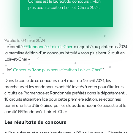
Carriers est le lauréat du concours « Mon
plus beau circuit en Loir-et-Cher » 2024.
Publié le 04 mai 2024
Le comité
FFRandonnée Loir-et-Cher
a organisé au printemps 2024
la première édition d'un concours intitulé « Mon plus beau circuit en
Loir-et-Cher ».
Lire"
Concours “Mon plus beau circuit en Loir-et-Cher"
“
Dans le cadre de ce concours, du 4 mars au 15 avril 2024, les
marcheurs et les randonneurs ont été invités à voter pour élire leurs
circuits de Promenade et Randonnée préférés dans le département. .
10 circuits étaient en lice pour cette première édition, sélectionnés
parmi une liste d’itinéraires par les clubs de randonnée pédestre et le
comité
FFRandonnée Loir-et-Cher
Les résultats du concours
À l’issue des quatre semaines de vote, le PR de Lavardin – Chemin de