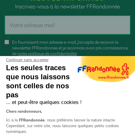
Inscrivez-vous à la newsletter FFRandonnée
En fournissant mon adresse e-mail, j'accepte de recevoir la
newsletter FFRandonnée et je reconnais avoir pris connaissance
de
notre politique de confidentialité
Continuer sans accepter
Les seules traces
que nous laissons
sont celles de nos
S'inscrire
pas
... et peut-être quelques cookies !
Chers randonneurs,
FFRandonnée
Ici à la
, nous préférons laisser la nature intacte.
Cependant, sur notre site, nous laissons quelques petits cookies
numériques.
Mentions légales et CGU