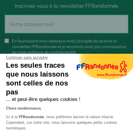
Inscrivez-vous à la newsletter FFRandonnée
En fournissant mon adresse e-mail, j'accepte de recevoir la
newsletter FFRandonnée et je reconnais avoir pris connaissance
de
notre politique de confidentialité
Continuer sans accepter
Les seules traces
que nous laissons
sont celles de nos
S'inscrire
pas
... et peut-être quelques cookies !
Chers randonneurs,
FFRandonnée
Ici à la
, nous préférons laisser la nature intacte.
Cependant, sur notre site, nous laissons quelques petits cookies
numériques.
Mentions légales et CGU