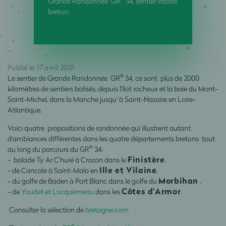
Grande Randonnée GR
34, sentier littoral
breton.
Publié le 17 avril 2021
®
Le sentier de Grande Randonnée GR
34, ce sont plus de 2000
kilomètres de sentiers balisés, depuis l'îlot rocheux et la baie du Mont-
Saint-Michel, dans la Manche jusqu’ à Saint-Nazaire en Loire-
Atlantique.
Voici quatre propositions de randonnée qui illustrent autant
d’ambiances différentes dans les quatre départements bretons tout
®
au long du parcours du GR
34:
Finistère
- balade Ty Ar C’huré à Crozon dans le
,
Ille et Vilaine
- de Cancale à Saint-Malo en
,
Morbihan
- du golfe de Baden à Port Blanc dans le golfe du
,
Côtes d’Armor
- de
Yaudet et Locquémeau
dans les
.
Consulter la sélection de
bretagne.com
®