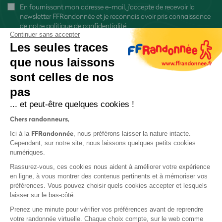
En fournissant mon adresse e-mail, j'accepte de recevoir la
newsletter FFRandonnée et je reconnais avoir pris connaissance
de
notre politique de confidentialité
Continuer sans accepter
Les seules traces
que nous laissons
sont celles de nos
S'inscrire
pas
... et peut-être quelques cookies !
Chers randonneurs,
FFRandonnée
Ici à la
, nous préférons laisser la nature intacte.
Cependant, sur notre site, nous laissons quelques petits cookies
numériques.
Mentions légales et CGU
Rassurez-vous, ces cookies nous aident à améliorer votre expérience
Protection des données
en ligne, à vous montrer des contenus pertinents et à mémoriser vos
Politique de confidentialité
préférences. Vous pouvez choisir quels cookies accepter et lesquels
laisser sur le bas-côté.
Prenez une minute pour vérifier vos préférences avant de reprendre
votre randonnée virtuelle. Chaque choix compte, sur le web comme