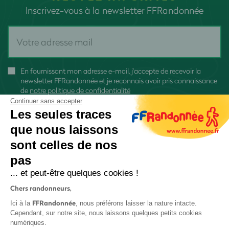
Inscrivez-vous à la newsletter FFRandonnée
En fournissant mon adresse e-mail, j'accepte de recevoir la
newsletter FFRandonnée et je reconnais avoir pris connaissance
de
notre politique de confidentialité
Continuer sans accepter
Les seules traces
que nous laissons
sont celles de nos
S'inscrire
pas
... et peut-être quelques cookies !
Chers randonneurs,
FFRandonnée
Ici à la
, nous préférons laisser la nature intacte.
Cependant, sur notre site, nous laissons quelques petits cookies
numériques.
Mentions légales et CGU