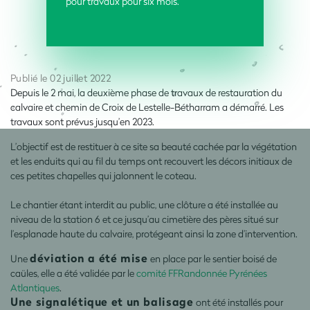
pour travaux pour six mois.
Publié le 02 juillet 2022
Depuis le 2 mai, la deuxième phase de travaux de restauration du
calvaire et chemin de Croix de Lestelle-Bétharram a démarré. Les
travaux sont prévus jusqu’en 2023.
L’objectif est de restituer à ce site sa beauté cachée par la végétation
et les enduits qui au fil du temps ont recouvert les décors initiaux de
ces petites chapelles qui jalonnent le coteau.
Le chantier étant interdit au public, une clôture a été installée au
niveau de la station 6 et ce jusqu’au cimetière des pères situé sur
l’esplanade haute du calvaire, protégeant ainsi la zone d’intervention.
déviation a été mise
Une
en place par le sentier boisé de
caüles, elle a été validée par le
comité FFRandonnée Pyrénées
Atlantiques
.
Une signalétique et un balisage
ont été installés pour