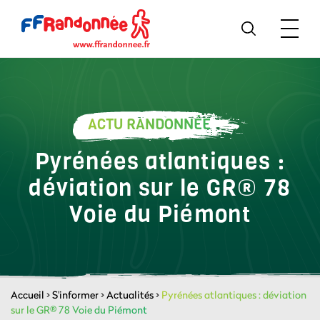
ACTU RANDONNÉE
Pyrénées atlantiques :
déviation sur le GR® 78
Voie du Piémont
Accueil
>
S'informer
>
Actualités
>
Pyrénées atlantiques : déviation
sur le GR® 78 Voie du Piémont