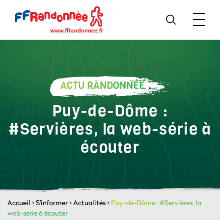
ACTU RANDONNÉE
Puy-de-Dôme :
#Servières, la web-série à
écouter
Accueil
>
S'informer
>
Actualités
>
Puy-de-Dôme : #Servières, la
web-série à écouter