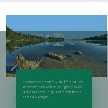
Le département du Puy-de-Dôme a créé
#Servières, une web-série originale 100%
audio (ou presque) qui fait la part belle à
ce lac d'Auvergne.