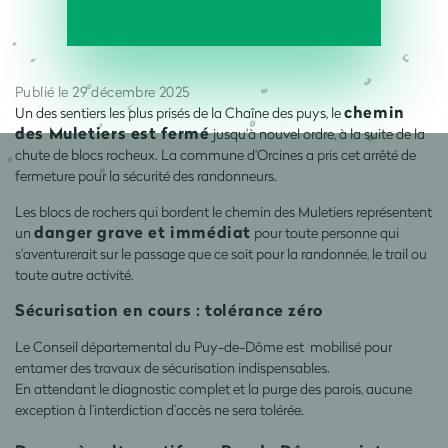
Publié le 29 décembre 2025
chemin
Un des sentiers les plus prisés de la Chaîne des puys, le
des Muletiers est fermé
jusqu'à nouvel ordre, à la suite de la
chute de blocs rocheux. La commune d'Orcines a pris cet arrêté de
fermeture pour la sécurité des randonneurs.
Les blocs de rochers qui bordent le chemin des Muletiers représentent
danger grave et immédiat
un
pour toute personne qui
s'aventurerait sur le passage que ce soit pour la randonnée, le trail ou
toute autre activité.
Sécurisation en cours : tolérance zéro
Le Conseil départemental du Puy-de-Dôme est mobilisé pour
entamer des travaux de sécurisation indispensables.
En attendant le diagnostic complet et la purge des parois, aucune
exception à l’interdiction d’accès ne sera tolérée.