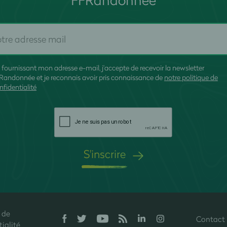
 fournissant mon adresse e-mail, j'accepte de recevoir la newsletter
Randonnée et je reconnais avoir pris connaissance de
notre politique de
nfidentialité
S'inscrire
 de
Contact
onfidentialité, en garantissant la conformité avec les réglementations. P
ialité