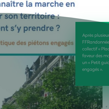
Après plusieur
FFRandonnée, 
collectif « Pl
faveur des mo
un « Petit gu
engagés ».