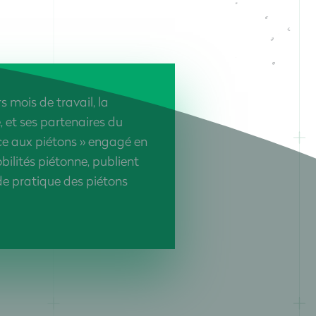
s mois de travail, la
et ses partenaires du
ace aux piétons » engagé en
bilités piétonne, publient
ide pratique des piétons