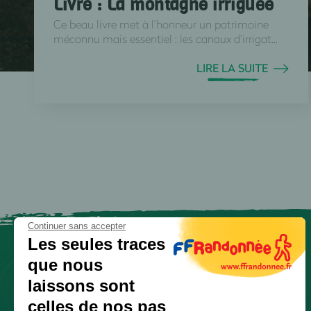
Livre : La montagne irriguée
Ce beau livre met à l’honneur un patrimoine
méconnu mais essentiel : les canaux d’irrigat...
LIRE LA SUITE
Continuer sans accepter
Les seules traces
que nous
laissons sont
celles de nos pas