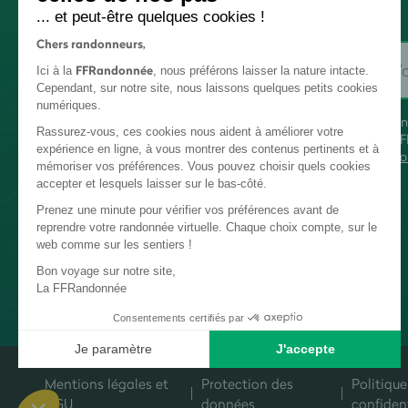
... et peut-être quelques cookies !
Chers randonneurs,
FFRandonnée
Ici à la
, nous préférons laisser la nature intacte.
Cependant, sur notre site, nous laissons quelques petits cookies
numériques.
En
Rassurez-vous, ces cookies nous aident à améliorer votre
FF
expérience en ligne, à vous montrer des contenus pertinents et à
co
mémoriser vos préférences. Vous pouvez choisir quels cookies
accepter et lesquels laisser sur le bas-côté.
Prenez une minute pour vérifier vos préférences avant de
reprendre votre randonnée virtuelle. Chaque choix compte, sur le
web comme sur les sentiers !
Bon voyage sur notre site,
La FFRandonnée
Consentements certifiés par
Je paramètre
J'accepte
Plateforme de Gestion du Consentement : Personnalisez vos Options
Axeptio consent
Mentions légales et
Protection des
Politique
Notre plateforme vous permet d'adapter et de gérer vos paramètres de c
CGU
données
confident