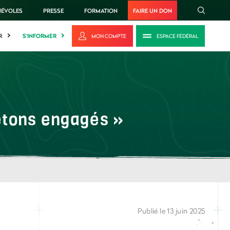
NÉVOLES
PRESSE
FORMATION
FAIRE UN DON
R
S'INFORMER
MON COMPTE
ESPACE FÉDÉRAL
iétons engagés »
Publié le 13 juin 2025