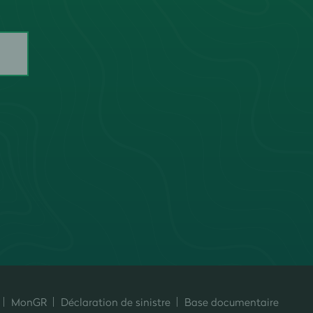
MonGR
Déclaration de sinistre
Base documentaire
ersonnalisez vos préférences pour contrôler la manière dont vos informati