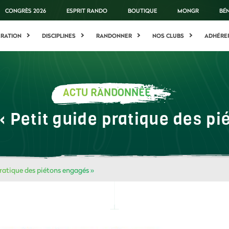
CONGRÈS 2026
ESPRIT RANDO
BOUTIQUE
MONGR
BÉ
ÉRATION
DISCIPLINES
RANDONNER
NOS CLUBS
ADHÉRE
ACTU RANDONNÉE
« Petit guide pratique des p
pratique des piétons engagés »