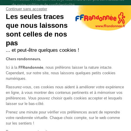
de
notre politique de confidentialité
Continuer sans accepter
Les seules traces
que nous laissons
sont celles de nos
S'inscrire
pas
... et peut-être quelques cookies !
Chers randonneurs,
FFRandonnée
Ici à la
, nous préférons laisser la nature intacte.
Cependant, sur notre site, nous laissons quelques petits cookies
numériques.
Mentions légales et CGU
Rassurez-vous, ces cookies nous aident à améliorer votre expérience
Protection des données
en ligne, à vous montrer des contenus pertinents et à mémoriser vos
préférences. Vous pouvez choisir quels cookies accepter et lesquels
Politique de confidentialité
laisser sur le bas-côté.
Prenez une minute pour vérifier vos préférences avant de reprendre
votre randonnée virtuelle. Chaque choix compte, sur le web comme
sur les sentiers !
Contact