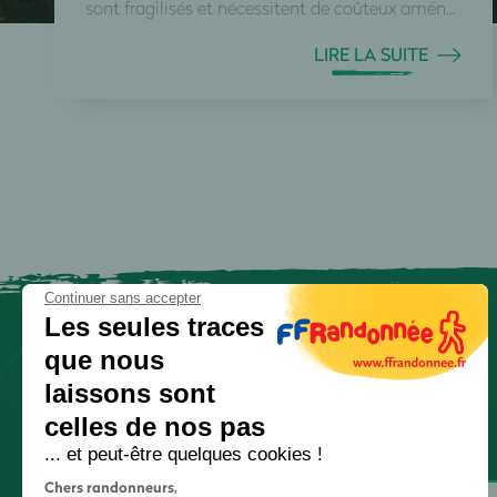
sont fragilisés et nécessitent de coûteux amén...
LIRE LA SUITE
Continuer sans accepter
Les seules traces
que nous
laissons sont
celles de nos pas
... et peut-être quelques cookies !
Chers randonneurs,