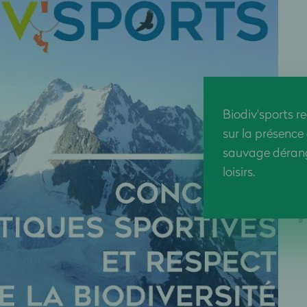
Biodiv'sports r
sur la présence 
sauvage dérang
loisirs.