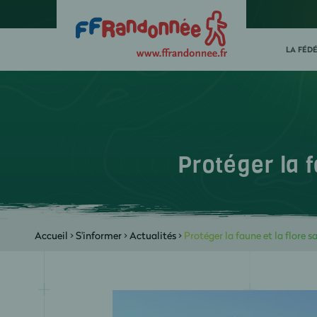
LA FÉD
Protéger la 
Accueil
>
S'informer
>
Actualités
>
Protéger la faune et la flore 