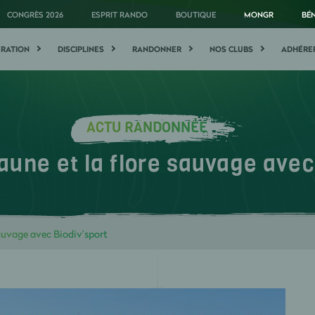
CONGRÈS 2026
ESPRIT RANDO
BOUTIQUE
MONGR
BÉ
ÉRATION
DISCIPLINES
RANDONNER
NOS CLUBS
ADHÉRE
ACTU RANDONNÉE
faune et la flore sauvage avec
sauvage avec Biodiv’sport