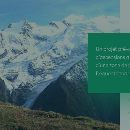
Un projet prév
d’ascensions au
d’une zone de 
fréquenté toit 