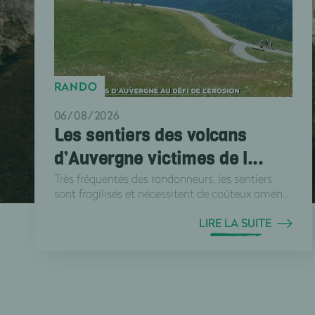
RANDO
06/08/2026
Les sentiers des volcans
d’Auvergne victimes de l...
Très fréquentés des randonneurs, les sentiers
sont fragilisés et nécessitent de coûteux amén...
LIRE LA SUITE