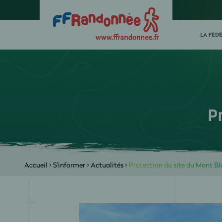
LA FÉD
P
Accueil
>
S'informer
>
Actualités
>
Protection du site du Mont B