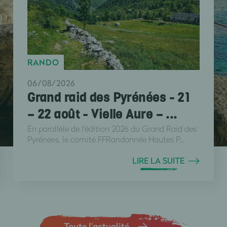
RANDO
06/08/2026
Grand raid des Pyrénées - 21
– 22 août - Vielle Aure – ...
En parallèle de l'édition 2026 du Grand Raid des
Pyrénées, le comité FFRandonnée Hautes P...
LIRE LA SUITE
Toute l’actualité