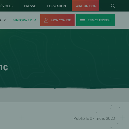
NÉVOLES
PRESSE
FORMATION
FAIRE UN DON
R
S'INFORMER
MON COMPTE
ESPACE FÉDÉRAL
nc
Publié le 07 mars 2020