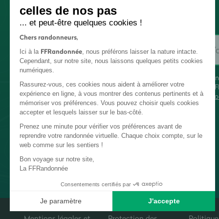
celles de nos pas
... et peut-être quelques cookies !
Chers randonneurs,
FFRandonnée
Ici à la
, nous préférons laisser la nature intacte.
Cependant, sur notre site, nous laissons quelques petits cookies
numériques.
En
Rassurez-vous, ces cookies nous aident à améliorer votre
FF
expérience en ligne, à vous montrer des contenus pertinents et à
co
mémoriser vos préférences. Vous pouvez choisir quels cookies
accepter et lesquels laisser sur le bas-côté.
Prenez une minute pour vérifier vos préférences avant de
reprendre votre randonnée virtuelle. Chaque choix compte, sur le
web comme sur les sentiers !
Bon voyage sur notre site,
La FFRandonnée
Consentements certifiés par
Je paramètre
J'accepte
Plateforme de Gestion du Consentement : Personnalisez vos Options
Axeptio consent
Mentions légales et
Protection des
Politique