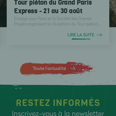
Tour piéton du Grand Paris
Express - 21 au 30 août
Enlarge your Paris et la Société des Grands
Projets organisent la 7e édition du Tour piéton...
LIRE LA SUITE
Toute l’actualité
RESTEZ INFORMÉS
Inscrivez-vous à la newsletter