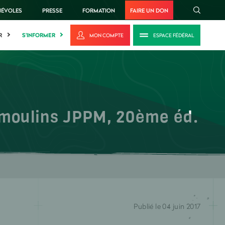
NÉVOLES
PRESSE
FORMATION
FAIRE UN DON
R
S'INFORMER
MON COMPTE
ESPACE FÉDÉRAL
 moulins JPPM, 20ème éd.
Publié le 04 juin 2017