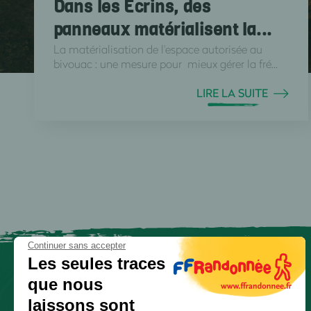
Dans les Écrins, des
panneaux matérialisent la...
La matérialisation de l'espace autorisée au
bivouac : une mesure pour mieux gérer la fré...
LIRE LA SUITE
Continuer sans accepter
Les seules traces
que nous
laissons sont