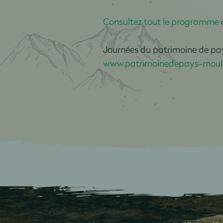
Consultez tout le programme
Journées du patrimoine de pay
www.patrimoinedepays-mouli