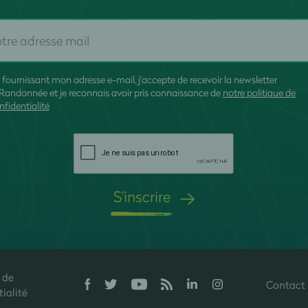
 fournissant mon adresse e-mail, j'accepte de recevoir la newsletter
Randonnée et je reconnais avoir pris connaissance de
notre politique de
nfidentialité
S'inscrire
 de
Contact
onfidentialité, en garantissant la conformité avec les réglementations. P
ialité