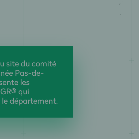
u site du comité
née Pas-de-
sente les
s GR® qui
 le département.