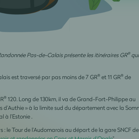
®
andonnée Pas-de-Calais présente les itinéraires GR
qui
®
®
ais est traversé par pas moins de 7 GR
et 11 GR
de
®
GR
120. Long de 130km, il va de Grand-Fort-Philippe au
as d’Authie » à la limite sud du département avec la Somm
 à l’Estonie .
 : le Tour de l’Audomarois au départ de la gare SNCF de
rois et randonnées en Caps et Marais d'Opale
".