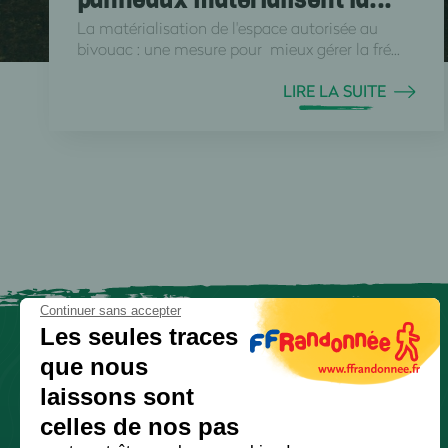
La matérialisation de l'espace autorisée au
bivouac : une mesure pour mieux gérer la fré...
LIRE LA SUITE
Continuer sans accepter
Les seules traces
que nous
laissons sont
celles de nos pas