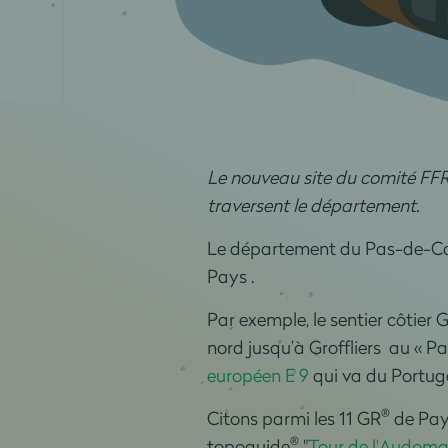
Le nouveau site du comité FFR
traversent le département.
Le département du Pas-de-Cal
Pays .
Par exemple, le sentier côtier 
nord jusqu’à Groffliers au « P
européen E 9
qui va du Portugal
®
Citons parmi les 11 GR
de Pays
®
topoguide
"
Tour de l'Audoma