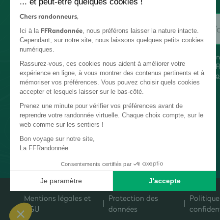
... et peut-être quelques cookies !
Chers randonneurs,
FFRandonnée
Ici à la
, nous préférons laisser la nature intacte.
Cependant, sur notre site, nous laissons quelques petits cookies
numériques.
En
Rassurez-vous, ces cookies nous aident à améliorer votre
FF
expérience en ligne, à vous montrer des contenus pertinents et à
co
mémoriser vos préférences. Vous pouvez choisir quels cookies
accepter et lesquels laisser sur le bas-côté.
Prenez une minute pour vérifier vos préférences avant de
reprendre votre randonnée virtuelle. Chaque choix compte, sur le
web comme sur les sentiers !
Bon voyage sur notre site,
La FFRandonnée
Consentements certifiés par
Je paramètre
J'accepte
Plateforme de Gestion du Consentement : Personnalisez vos Options
Axeptio consent
Mentions légales et
Protection des
Politique
Notre plateforme vous permet d'adapter et de gérer vos paramètres de c
CGU
données
confident