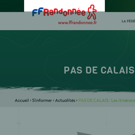
LA FÉD
PAS DE CALAIS 
Accueil
>
S'informer
>
Actualités
>
PAS DE CALAIS : Les itinérai