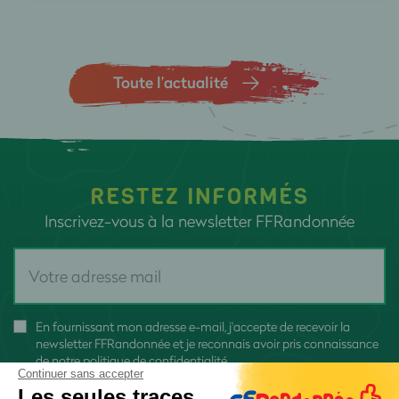
Toute l’actualité
RESTEZ INFORMÉS
Inscrivez-vous à la newsletter FFRandonnée
En fournissant mon adresse e-mail, j'accepte de recevoir la
newsletter FFRandonnée et je reconnais avoir pris connaissance
de
notre politique de confidentialité
Continuer sans accepter
Les seules traces