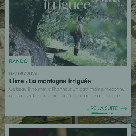
RANDO
07/08/2026
Livre : La montagne irriguée
Ce beau livre met à l’honneur un patrimoine méconnu
mais essentiel : les canaux d’irrigation de montagne.
LIRE LA SUITE