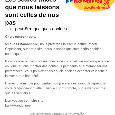
que nous laissons
sont celles de nos
S'inscrire
pas
... et peut-être quelques cookies !
Chers randonneurs,
FFRandonnée
Ici à la
, nous préférons laisser la nature intacte.
Cependant, sur notre site, nous laissons quelques petits cookies
numériques.
Mentions légales et CGU
Rassurez-vous, ces cookies nous aident à améliorer votre expérience
Protection des données
en ligne, à vous montrer des contenus pertinents et à mémoriser vos
préférences. Vous pouvez choisir quels cookies accepter et lesquels
Politique de confidentialité
laisser sur le bas-côté.
Prenez une minute pour vérifier vos préférences avant de reprendre
votre randonnée virtuelle. Chaque choix compte, sur le web comme
sur les sentiers !
Contact
Bon voyage sur notre site,
MonGR
La FFRandonnée
Déclaration de sinistre
Consentements certifiés par