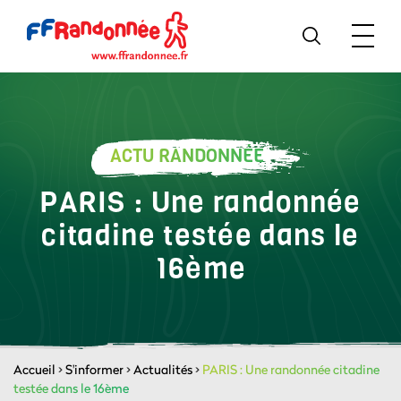
ACTU RANDONNÉE
PARIS : Une randonnée
citadine testée dans le
16ème
Accueil
>
S'informer
>
Actualités
>
PARIS : Une randonnée citadine
testée dans le 16ème