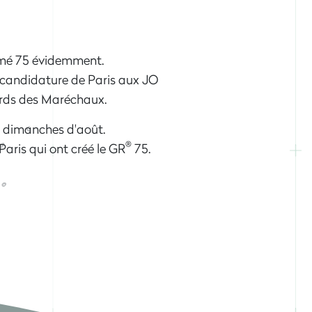
mé 75 évidemment.
a candidature de Paris aux JO
vards des Maréchaux.
s dimanches d'août.
®
ris qui ont créé le GR
75.