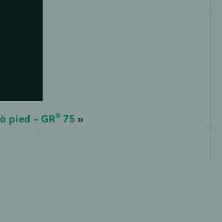
®
 à pied - GR
75
»