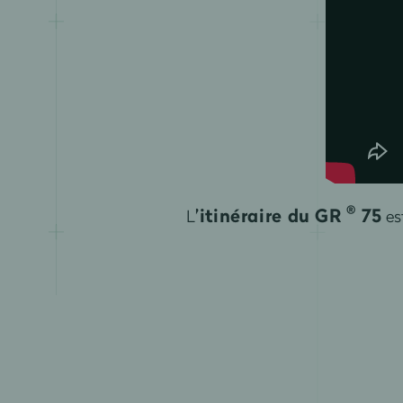
®
’itinéraire du GR
75
L
es