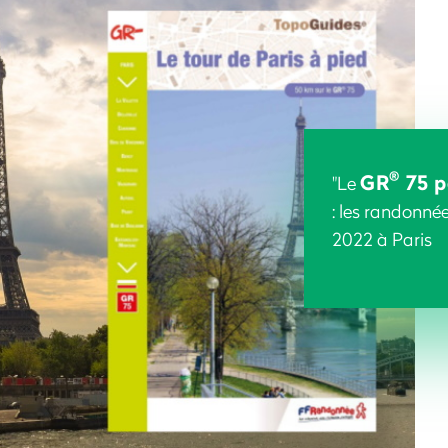
®
GR
75 p
"Le
: les randonné
2022
à Paris