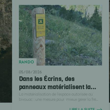
RANDO
05/08/2026
Dans les Écrins, des
panneaux matérialisent la...
La matérialisation de l'espace autorisée au
bivouac : une mesure pour mieux gérer la fré...
LIRE LA SUITE