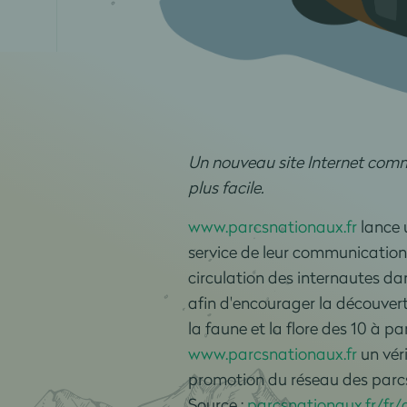
Un nouveau site Internet comm
plus facile.
www.parcsnationaux.fr
lance 
service de leur communication g
circulation des internautes d
afin d'encourager la découverte
la faune et la flore des 10 à pa
www.parcsnationaux.fr
un vér
promotion du réseau des parc
Source :
parcsnationaux.fr/fr/