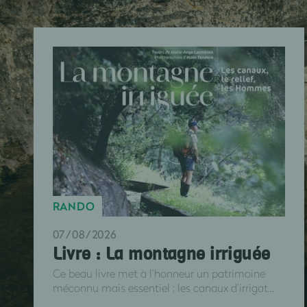
RANDO
07/08/2026
Livre : La montagne irriguée
Ce beau livre met à l’honneur un patrimoine
méconnu mais essentiel : les canaux d’irrigat...