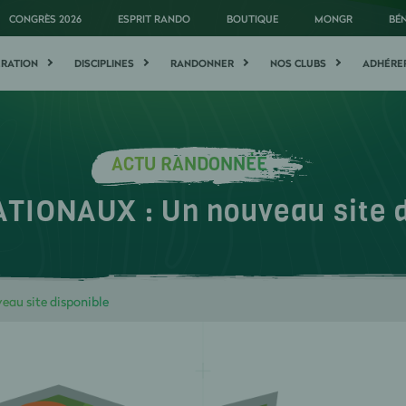
CONGRÈS 2026
ESPRIT RANDO
BOUTIQUE
MONGR
BÉ
ÉRATION
DISCIPLINES
RANDONNER
NOS CLUBS
ADHÉRE
ACTU RANDONNÉE
TIONAUX : Un nouveau site d
au site disponible