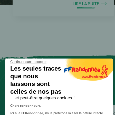
LIRE LA SUITE
Continuer sans accepter
Les seules traces
que nous
laissons sont
celles de nos pas
... et peut-être quelques cookies !
Chers randonneurs,
FFRandonnée
Ici à la
, nous préférons laisser la nature intacte.