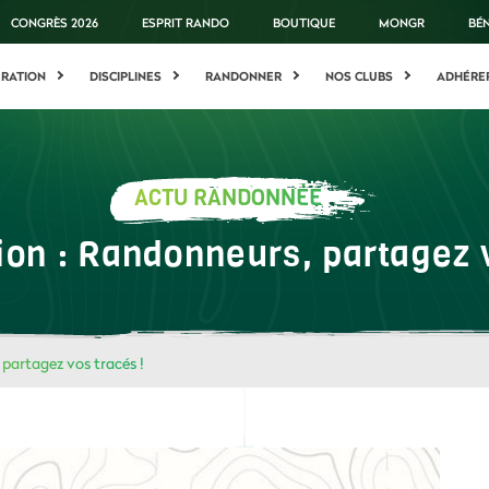
CONGRÈS 2026
ESPRIT RANDO
BOUTIQUE
MONGR
BÉ
ÉRATION
DISCIPLINES
RANDONNER
NOS CLUBS
ADHÉRE
ACTU RANDONNÉE
ion : Randonneurs, partagez v
partagez vos tracés !