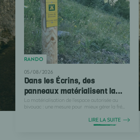
RANDO
05/08/2026
Dans les Écrins, des
panneaux matérialisent la...
La matérialisation de l'espace autorisée au
bivouac : une mesure pour mieux gérer la fré...
LIRE LA SUITE