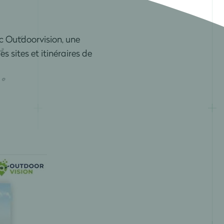
ec Outdoorvision, une
s sites et itinéraires de