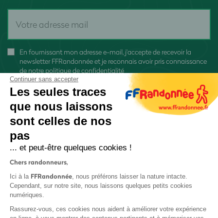
En fournissant mon adresse e-mail, j'accepte de recevoir la
newsletter FFRandonnée et je reconnais avoir pris connaissance
de
notre politique de confidentialité
Continuer sans accepter
Les seules traces
que nous laissons
sont celles de nos
S'inscrire
pas
... et peut-être quelques cookies !
Chers randonneurs,
FFRandonnée
Ici à la
, nous préférons laisser la nature intacte.
Cependant, sur notre site, nous laissons quelques petits cookies
numériques.
Mentions légales et CGU
Rassurez-vous, ces cookies nous aident à améliorer votre expérience
Protection des données