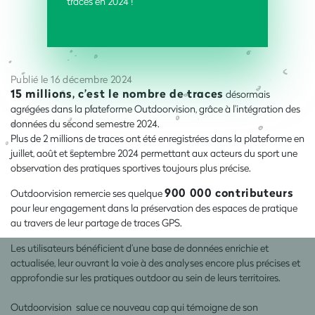
traces en 2024
!
Publié le 16 décembre 2024
15 millions, c’est le nombre de traces
désormais
agrégées dans la plateforme Outdoorvision, grâce à l’intégration des
données du second semestre 2024.
Plus de 2 millions de traces ont été enregistrées dans la plateforme en
juillet, août et septembre 2024 permettant aux acteurs du sport une
observation des pratiques sportives toujours plus précise.
900 000 contributeurs
Outdoorvision remercie ses quelque
pour leur engagement dans la préservation des espaces de pratique
au travers de leur partage de traces GPS.
Les utilisateurs bénéficient d’une base de données enrichie et
actualisée, leur ouvrant la voie à des analyses encore plus précises et
approfondie sur les pratiques outdoor au sein de leurs territoires.
Outdoorvision salue ce nouveau cap qui témoigne de son