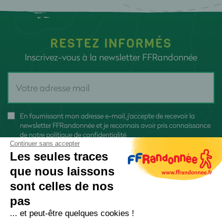
RESTEZ INFORMÉS
Inscrivez-vous à la newsletter FFRandonnée
En fournissant mon adresse e-mail, j'accepte de recevoir la
newsletter FFRandonnée et je reconnais avoir pris connaissance
de
notre politique de confidentialité
Continuer sans accepter
Les seules traces
que nous laissons
sont celles de nos
S'inscrire
pas
... et peut-être quelques cookies !