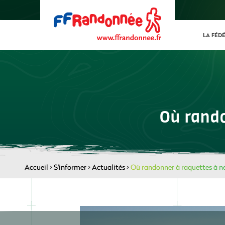
LA FÉD
Où rando
Accueil
>
S'informer
>
Actualités
>
Où randonner à raquettes à ne