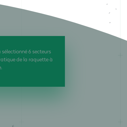
 sélectionné 6 secteurs
ratique de la raquette à
e.