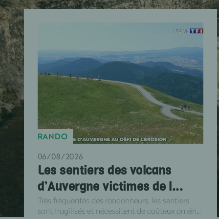
RANDO
06/08/2026
Les sentiers des volcans
d’Auvergne victimes de l...
Très fréquentés des randonneurs, les sentiers
sont fragilisés et nécessitent de coûteux amén...