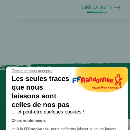
LIRE LA SUITE
Continuer sans accepter
Les seules traces
que nous
laissons sont
celles de nos pas
... et peut-être quelques cookies !
Chers randonneurs,
FFRandonnée
Ici à la
, nous préférons laisser la nature intacte.