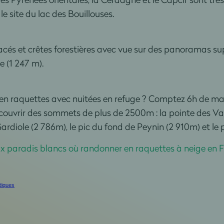
e site du lac des Bouillouses.
acés et crêtes forestières avec vue sur des panoramas su
 (1 247 m).
 en raquettes avec nuitées en refuge ? Comptez 6h de m
uvrir des sommets de plus de 2500m : la pointe des Vall
Gardiole (2 786m), le pic du fond de Peynin (2 910m) et le
ix paradis blancs où randonner en raquettes à neige en 
rdiques