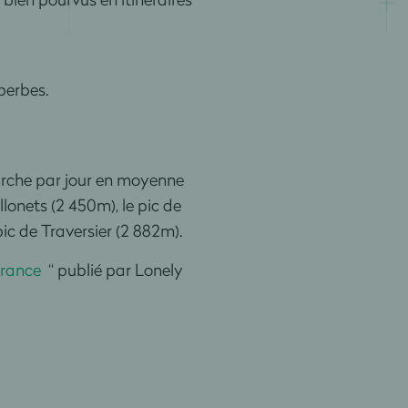
perbes.
arche par jour en moyenne
onets (2 450m), le pic de
 pic de Traversier (2 882m).
France
“ publié par Lonely