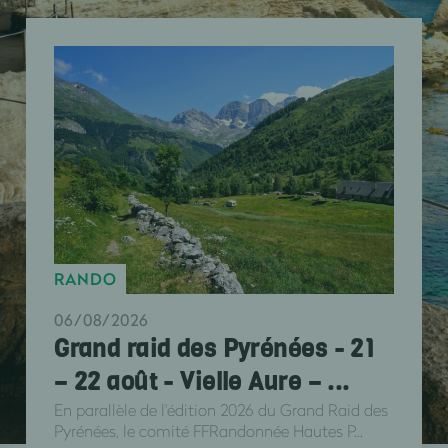
RANDO
06/08/2026
Grand raid des Pyrénées - 21
– 22 août - Vielle Aure – ...
En parallèle de l'édition 2026 du Grand Raid des
Pyrénées, le comité FFRandonnée Hautes P...