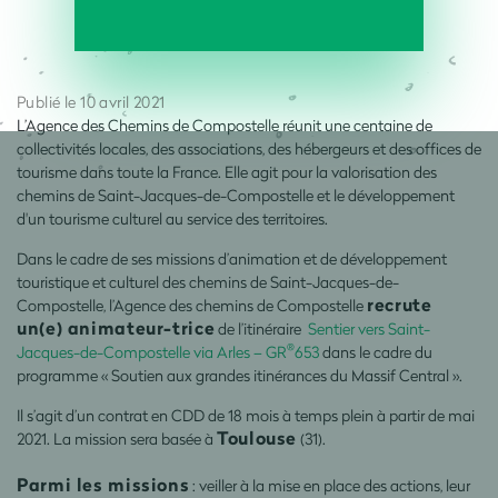
Publié le 10 avril 2021
L’Agence des Chemins de Compostelle réunit une centaine de
collectivités locales, des associations, des hébergeurs et des offices de
tourisme dans toute la France. Elle agit pour la valorisation des
chemins de Saint-Jacques-de-Compostelle et le développement
d'un tourisme culturel au service des territoires.
Dans le cadre de ses missions d’animation et de développement
touristique et culturel des chemins de Saint-Jacques-de-
recrute
Compostelle, l’Agence des chemins de Compostelle
un(e) animateur-trice
de l’itinéraire
Sentier vers Saint-
®
Jacques-de-Compostelle via Arles – GR
653
dans le cadre du
programme « Soutien aux grandes itinérances du Massif Central ».
Il s’agit d’un contrat en CDD de 18 mois à temps plein à partir de mai
Toulouse
2021. La mission sera basée à
(31).
Parmi les missions
: veiller à la mise en place des actions, leur