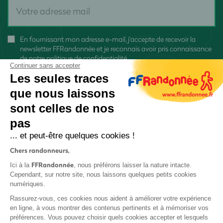
En fournissant mon adresse e-mail, j'accepte de recevoir la
newsletter FFRandonnée et je reconnais avoir pris connaissance
de
notre politique de confidentialité
Continuer sans accepter
Les seules traces
que nous laissons
sont celles de nos
pas
S'inscrire
... et peut-être quelques cookies !
Chers randonneurs,
FFRandonnée
Ici à la
, nous préférons laisser la nature intacte.
Cependant, sur notre site, nous laissons quelques petits cookies
numériques.
Mentions légales et CGU
Rassurez-vous, ces cookies nous aident à améliorer votre expérience
Protection des données
en ligne, à vous montrer des contenus pertinents et à mémoriser vos
préférences. Vous pouvez choisir quels cookies accepter et lesquels
Politique de confidentialité