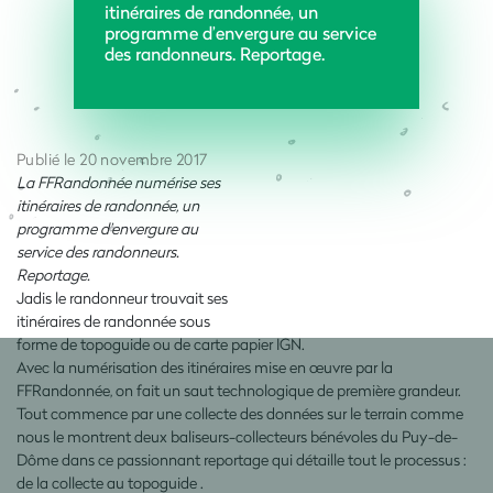
itinéraires de randonnée, un
programme d’envergure au service
des randonneurs. Reportage.
Publié le 20 novembre 2017
La FFRandonnée numérise ses
itinéraires de randonnée, un
programme d’envergure au
service des randonneurs.
Reportage.
Jadis le randonneur trouvait ses
itinéraires de randonnée sous
forme de topoguide ou de carte papier IGN.
Avec la numérisation des itinéraires mise en œuvre par la
FFRandonnée, on fait un saut technologique de première grandeur.
Tout commence par une collecte des données sur le terrain comme
nous le montrent deux baliseurs-collecteurs bénévoles du Puy-de-
Dôme dans ce passionnant reportage qui détaille tout le processus :
de la collecte au topoguide .