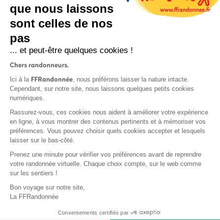
que nous laissons
sont celles de nos
S'inscrire
pas
... et peut-être quelques cookies !
Chers randonneurs,
FFRandonnée
Ici à la
, nous préférons laisser la nature intacte.
Cependant, sur notre site, nous laissons quelques petits cookies
numériques.
Mentions légales et CGU
Rassurez-vous, ces cookies nous aident à améliorer votre expérience
Protection des données
en ligne, à vous montrer des contenus pertinents et à mémoriser vos
préférences. Vous pouvez choisir quels cookies accepter et lesquels
Politique de confidentialité
laisser sur le bas-côté.
Prenez une minute pour vérifier vos préférences avant de reprendre
votre randonnée virtuelle. Chaque choix compte, sur le web comme
sur les sentiers !
Contact
Bon voyage sur notre site,
MonGR
La FFRandonnée
Déclaration de sinistre
Consentements certifiés par
Base documentaire