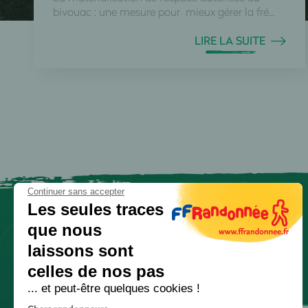
bivouac : une mesure pour mieux gérer la fré...
LIRE LA SUITE
Continuer sans accepter
Les seules traces
que nous
laissons sont
celles de nos pas
... et peut-être quelques cookies !