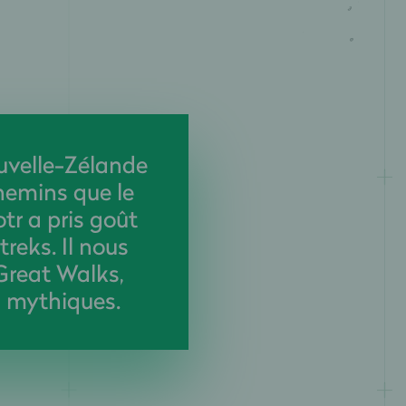
uvelle-Zélande
chemins que le
tr a pris goût
reks. Il nous
Great Walks,
s mythiques.