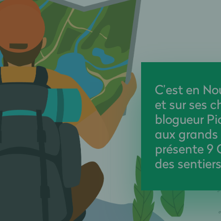
C’est en No
et sur ses 
blogueur Pio
aux grands t
présente 9 
des sentier