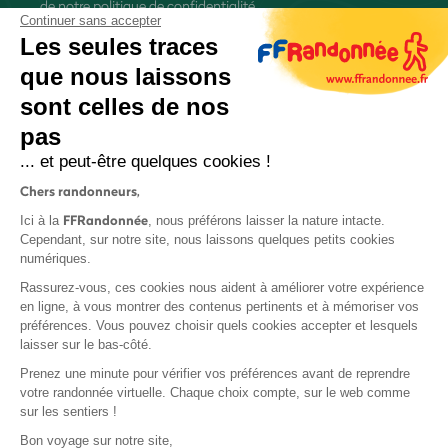
de
notre politique de confidentialité
Continuer sans accepter
Les seules traces
que nous laissons
sont celles de nos
pas
S'inscrire
... et peut-être quelques cookies !
Chers randonneurs,
FFRandonnée
Ici à la
, nous préférons laisser la nature intacte.
Cependant, sur notre site, nous laissons quelques petits cookies
numériques.
Mentions légales et CGU
Rassurez-vous, ces cookies nous aident à améliorer votre expérience
Protection des données
en ligne, à vous montrer des contenus pertinents et à mémoriser vos
préférences. Vous pouvez choisir quels cookies accepter et lesquels
Politique de confidentialité
laisser sur le bas-côté.
Prenez une minute pour vérifier vos préférences avant de reprendre
votre randonnée virtuelle. Chaque choix compte, sur le web comme
sur les sentiers !
Contact
Bon voyage sur notre site,