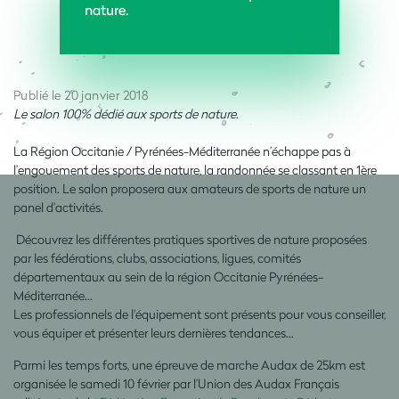
nature.
Publié le 20 janvier 2018
Le salon 100% dédié aux sports de nature.
La Région Occitanie / Pyrénées-Méditerranée n’échappe pas à
l’engouement des sports de nature, la randonnée se classant en 1ère
position. Le salon proposera aux amateurs de sports de nature un
panel d’activités.
Découvrez les différentes pratiques sportives de nature proposées
par les fédérations, clubs, associations, ligues, comités
départementaux au sein de la région Occitanie Pyrénées-
Méditerranée...
Les professionnels de l'équipement sont présents pour vous conseiller,
vous équiper et présenter leurs dernières tendances...
Parmi les temps forts, une épreuve de marche Audax de 25km est
organisée le samedi 10 février par l’Union des Audax Français