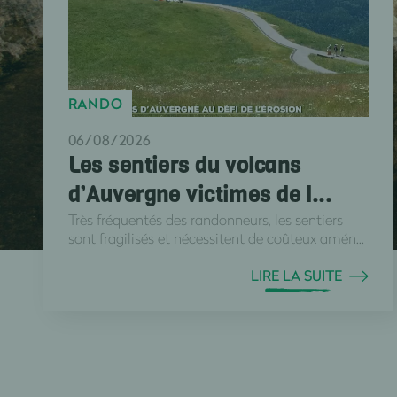
RANDO
06/08/2026
Les sentiers du volcans
d’Auvergne victimes de l...
Très fréquentés des randonneurs, les sentiers
sont fragilisés et nécessitent de coûteux amén...
LIRE LA SUITE