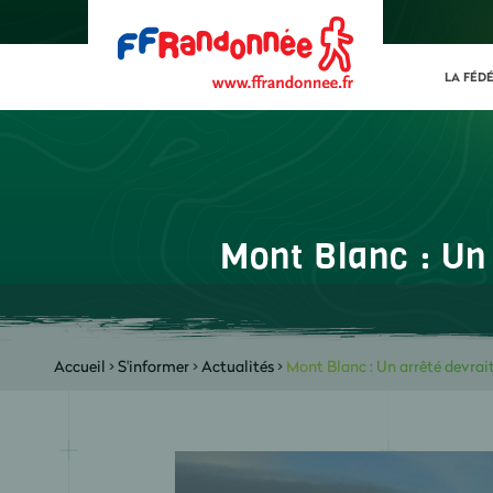
LA FÉD
Mont Blanc : Un 
Accueil
>
S'informer
>
Actualités
>
Mont Blanc : Un arrêté devrait