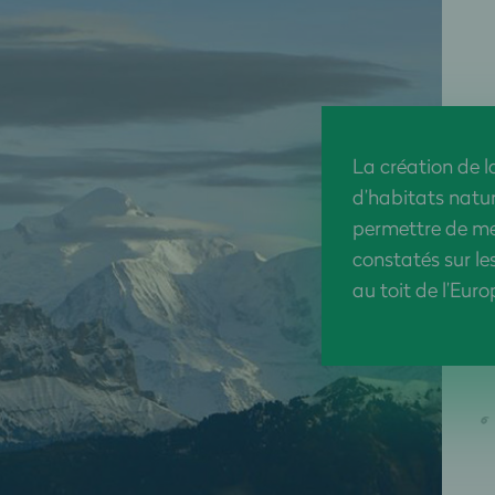
La création de l
d’habitats natu
permettre de me
constatés sur le
au toit de l’Euro