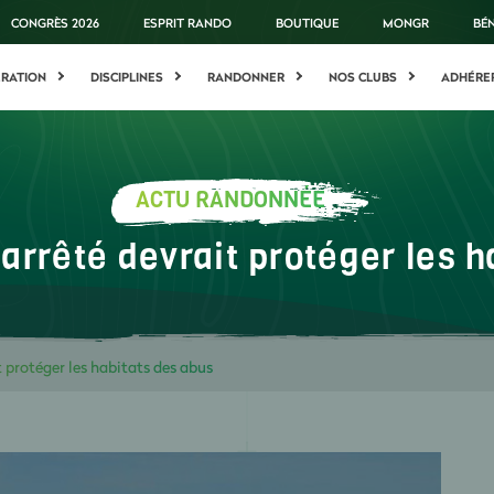
CONGRÈS 2026
ESPRIT RANDO
BOUTIQUE
MONGR
BÉ
ÉRATION
DISCIPLINES
RANDONNER
NOS CLUBS
ADHÉRE
ACTU RANDONNÉE
arrêté devrait protéger les 
 protéger les habitats des abus