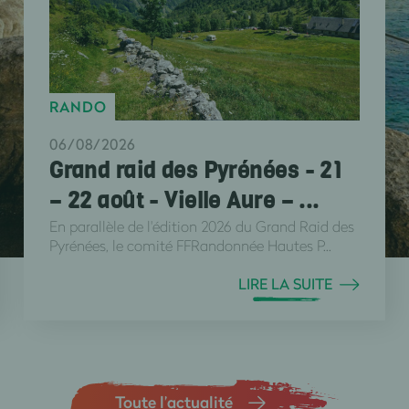
RANDO
06/08/2026
Grand raid des Pyrénées - 21
– 22 août - Vielle Aure – ...
En parallèle de l'édition 2026 du Grand Raid des
Pyrénées, le comité FFRandonnée Hautes P...
LIRE LA SUITE
Toute l’actualité