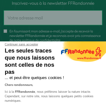
Inscrivez-vous à la newsletter FFRandonnée
En fournissant mon adresse e-mail, j'accepte de recevoir la
newsletter FFRandonnée et je reconnais avoir pris connaissance
de
notre politique de confidentialité
Continuer sans accepter
Les seules traces
que nous laissons
sont celles de nos
S'inscrire
pas
... et peut-être quelques cookies !
Chers randonneurs,
FFRandonnée
Ici à la
, nous préférons laisser la nature intacte.
Cependant, sur notre site, nous laissons quelques petits cookies
numériques.
Mentions légales et CGU