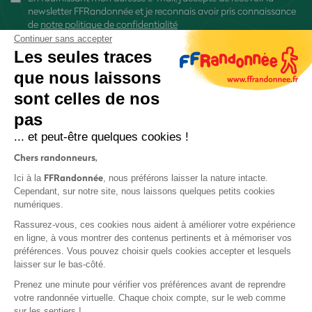
newsletter FFRandonnée et je reconnais avoir pris connaissance
de
notre politique de confidentialité
Continuer sans accepter
Les seules traces
que nous laissons
sont celles de nos
S'inscrire
pas
... et peut-être quelques cookies !
Chers randonneurs,
FFRandonnée
Ici à la
, nous préférons laisser la nature intacte.
Cependant, sur notre site, nous laissons quelques petits cookies
numériques.
Mentions légales et CGU
Rassurez-vous, ces cookies nous aident à améliorer votre expérience
Protection des données
en ligne, à vous montrer des contenus pertinents et à mémoriser vos
Politique de confidentialité
préférences. Vous pouvez choisir quels cookies accepter et lesquels
laisser sur le bas-côté.
Prenez une minute pour vérifier vos préférences avant de reprendre
votre randonnée virtuelle. Chaque choix compte, sur le web comme
sur les sentiers !