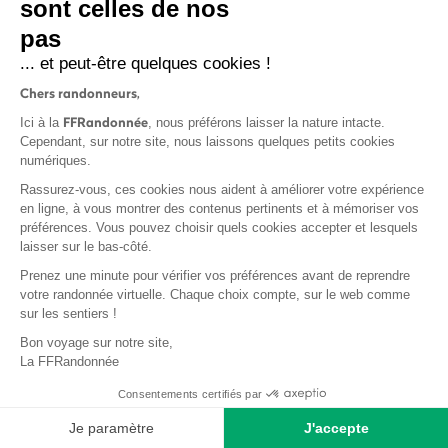
sont celles de nos
pas
S'inscrire
... et peut-être quelques cookies !
Chers randonneurs,
FFRandonnée
Ici à la
, nous préférons laisser la nature intacte.
Cependant, sur notre site, nous laissons quelques petits cookies
numériques.
Mentions légales et CGU
Rassurez-vous, ces cookies nous aident à améliorer votre expérience
Protection des données
en ligne, à vous montrer des contenus pertinents et à mémoriser vos
préférences. Vous pouvez choisir quels cookies accepter et lesquels
Politique de confidentialité
laisser sur le bas-côté.
Prenez une minute pour vérifier vos préférences avant de reprendre
votre randonnée virtuelle. Chaque choix compte, sur le web comme
sur les sentiers !
Contact
Bon voyage sur notre site,
MonGR
La FFRandonnée
Déclaration de sinistre
Consentements certifiés par
Base documentaire
Je paramètre
J'accepte