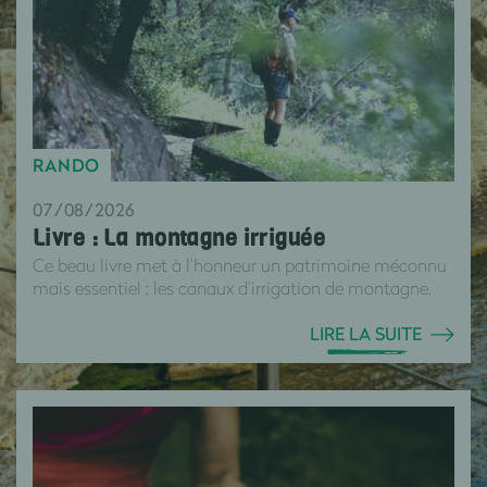
RANDO
07/08/2026
Livre : La montagne irriguée
Ce beau livre met à l’honneur un patrimoine méconnu
mais essentiel : les canaux d’irrigation de montagne.
LIRE LA SUITE