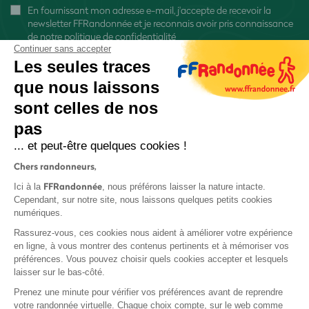
En fournissant mon adresse e-mail, j'accepte de recevoir la
newsletter FFRandonnée et je reconnais avoir pris connaissance
de
notre politique de confidentialité
Continuer sans accepter
Les seules traces
que nous laissons
sont celles de nos
S'inscrire
pas
... et peut-être quelques cookies !
Chers randonneurs,
FFRandonnée
Ici à la
, nous préférons laisser la nature intacte.
Cependant, sur notre site, nous laissons quelques petits cookies
numériques.
Mentions légales et CGU
Rassurez-vous, ces cookies nous aident à améliorer votre expérience
Protection des données
en ligne, à vous montrer des contenus pertinents et à mémoriser vos
Politique de confidentialité
préférences. Vous pouvez choisir quels cookies accepter et lesquels
laisser sur le bas-côté.
Prenez une minute pour vérifier vos préférences avant de reprendre
votre randonnée virtuelle. Chaque choix compte, sur le web comme