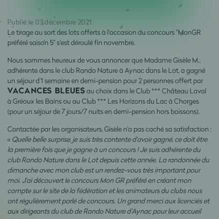
Publié le 03 décembre 2021
Le tirage au sort des lots offerts à l'occasion du concours "MonGR
préféré saison 5" s'est déroulé fin novembre.
Nous sommes heureux de vous annoncer que Madame Gisèle M.,
adhérente dans le club Rando Nature à Aynac dans le Lot, a gagné
un séjour d’1 semaine en demi-pension pour 2 personnes offert par
VACANCES BLEUES
au choix dans le Club *** Château Laval
à Gréoux les Bains ou au Club *** Les Horizons du Lac à Chorges
(pour un séjour de 7 jours/7 nuits en demi-pension hors boissons).
Contactée par les organisateurs, Gisèle n'a pas caché sa satisfaction :
«
Quelle belle surprise, je suis très contente d’avoir gagné, ce doit être
la première fois que je gagne à un concours ! Je suis adhérente du
club Rando Nature dans le Lot depuis cette année. La randonnée du
dimanche avec mon club est un rendez-vous très important pour
moi. J’ai découvert le concours Mon GR préféré en créant mon
compte sur le site de la fédération et les animateurs du clubs nous
ont régulièrement parlé de concours. Un grand merci aux licenciés et
aux dirigeants du club de Rando Nature d'Aynac pour leur accueil