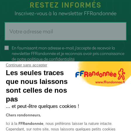
RESTEZ INFORMÉS
Inscrivez-vous à la newsletter FFRandonnée
En fournissant mon adresse e-mail, j'accepte de recevoir la
newsletter FFRandonnée et je reconnais avoir pris connaissance
de
notre politique de confidentialité
Continuer sans accepter
Les seules traces
que nous laissons
sont celles de nos
S'inscrire
pas
... et peut-être quelques cookies !
Chers randonneurs,
FFRandonnée
Ici à la
, nous préférons laisser la nature intacte.
Cependant, sur notre site, nous laissons quelques petits cookies