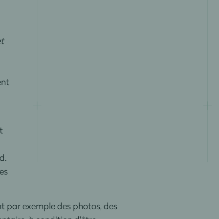
et
ent
t
d.
res
nt par exemple des photos, des