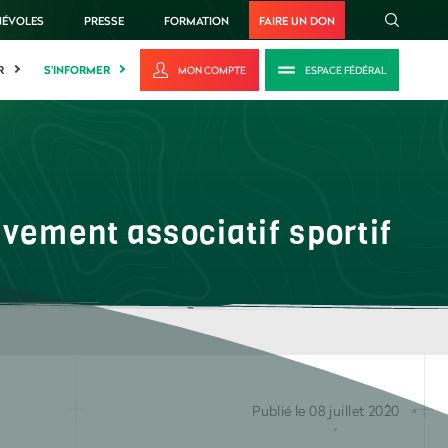
NÉVOLES
PRESSE
FORMATION
FAIRE UN DON
R
S'INFORMER
MON COMPTE
ESPACE FÉDÉRAL
vement associatif sportif
Publié le 08 juillet 2020