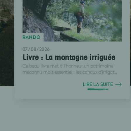
RANDO
07/08/2026
Livre : La montagne irriguée
Ce beau livre met à l’honneur un patrimoine
méconnu mais essentiel : les canaux d’irrigat...
LIRE LA SUITE