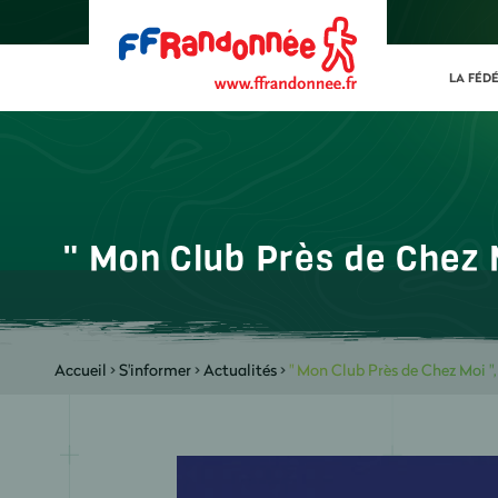
LA FÉD
" Mon Club Près de Chez 
Accueil
>
S'informer
>
Actualités
>
" Mon Club Près de Chez Moi "