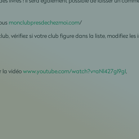
des livres ! Il sera également possible de laisser un comme
vous
monclubpresdechezmoi.com
/
ub, vérifiez si votre club figure dans la liste, modifiez les
r la vidéo
www.youtube.com/watch?v=aNl427gI9gI
,