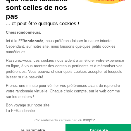
sont celles de nos
S'inscrire
pas
... et peut-être quelques cookies !
Chers randonneurs,
FFRandonnée
Ici à la
, nous préférons laisser la nature intacte.
Cependant, sur notre site, nous laissons quelques petits cookies
numériques.
Mentions légales et CGU
Rassurez-vous, ces cookies nous aident à améliorer votre expérience
Protection des données
en ligne, à vous montrer des contenus pertinents et à mémoriser vos
Politique de confidentialité
préférences. Vous pouvez choisir quels cookies accepter et lesquels
laisser sur le bas-côté.
Prenez une minute pour vérifier vos préférences avant de reprendre
votre randonnée virtuelle. Chaque choix compte, sur le web comme
sur les sentiers !
Contact
Bon voyage sur notre site,
MonGR
La FFRandonnée
Déclaration de sinistre
Consentements certifiés par
Base documentaire
Je paramètre
J'accepte