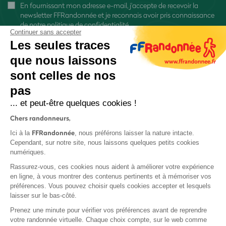
En fournissant mon adresse e-mail, j'accepte de recevoir la
newsletter FFRandonnée et je reconnais avoir pris connaissance
de
notre politique de confidentialité
Continuer sans accepter
Les seules traces
que nous laissons
sont celles de nos
pas
S'inscrire
... et peut-être quelques cookies !
Chers randonneurs,
FFRandonnée
Ici à la
, nous préférons laisser la nature intacte.
Cependant, sur notre site, nous laissons quelques petits cookies
numériques.
Mentions légales et CGU
Rassurez-vous, ces cookies nous aident à améliorer votre expérience
Protection des données
en ligne, à vous montrer des contenus pertinents et à mémoriser vos
préférences. Vous pouvez choisir quels cookies accepter et lesquels
Politique de confidentialité
laisser sur le bas-côté.
Prenez une minute pour vérifier vos préférences avant de reprendre
votre randonnée virtuelle. Chaque choix compte, sur le web comme