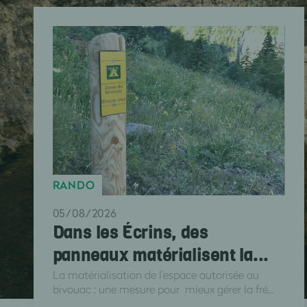
RANDO
05/08/2026
Dans les Écrins, des
panneaux matérialisent la...
La matérialisation de l'espace autorisée au
bivouac : une mesure pour mieux gérer la fré...