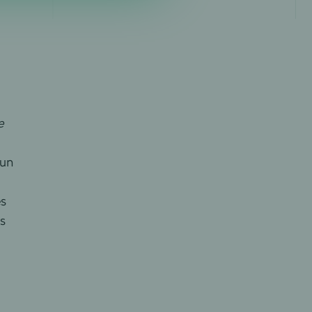
e
 un
es
rs