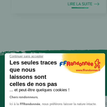
LIRE LA SUITE
Continuer sans accepter
Les seules traces
que nous
laissons sont
celles de nos pas
... et peut-être quelques cookies !
Chers randonneurs,
FFRandonnée
Ici à la
, nous préférons laisser la nature intacte.