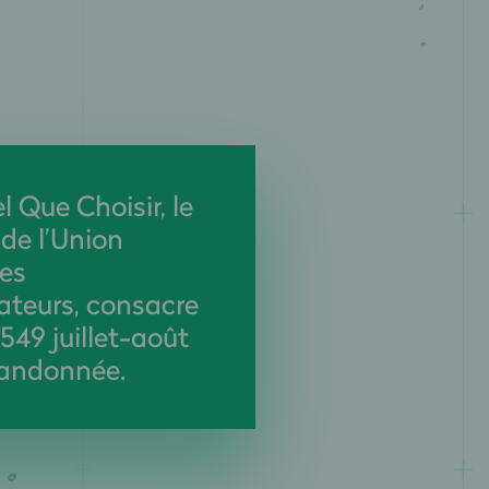
 Que Choisir, le
de l’Union
es
eurs, consacre
549 juillet-août
randonnée.