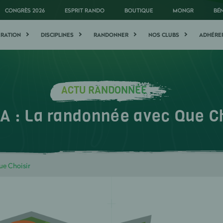
CONGRÈS 2026
ESPRIT RANDO
BOUTIQUE
MONGR
BÉ
ÉRATION
DISCIPLINES
RANDONNER
NOS CLUBS
ADHÉRE
ACTU RANDONNÉE
A : La randonnée avec Que Ch
ue Choisir