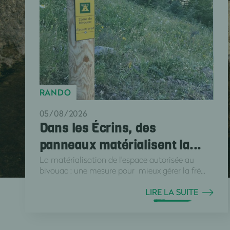
RANDO
05/08/2026
Dans les Écrins, des
panneaux matérialisent la...
La matérialisation de l'espace autorisée au
bivouac : une mesure pour mieux gérer la fré...
LIRE LA SUITE