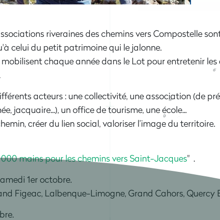
ssociations riveraines des chemins vers Compostelle sont
'à celui du petit patrimoine qui le jalonne.
 mobilisent chaque année dans le Lot pour entretenir les
.
fférents acteurs : une collectivité, une association (de p
, jacquaire...), un office de tourisme, une école...
chemin, créer du lien social, valoriser l’image du territoire.
1000 mains pour les chemins vers Saint-Jacques
" .
samedi 1er octobre.
 Grand Figeac, Lalbenque-Limogne, Grand Cahors, Quercy 
bre.