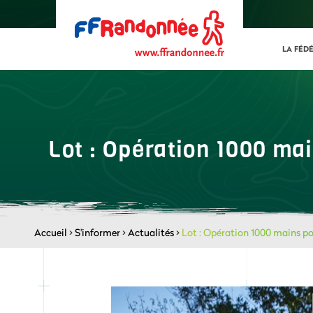
LA FÉD
Lot : Opération 1000 ma
Accueil
>
S'informer
>
Actualités
>
Lot : Opération 1000 mains po