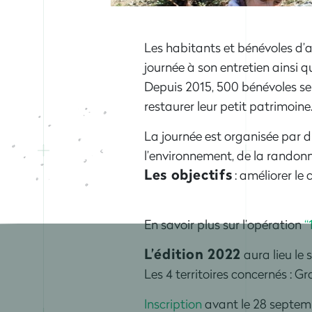
Les habitants et bénévoles d’a
journée à son entretien ainsi qu
Depuis 2015, 500 bénévoles se
restaurer leur petit patrimoine
La journée est organisée par di
l’environnement, de la randonnée
Les objectifs
: améliorer le 
En savoir plus sur l’opération
“
L’édition 2022
aura lieu le 
Les 4 territoires concernés :
Inscription
avant le 28 septem