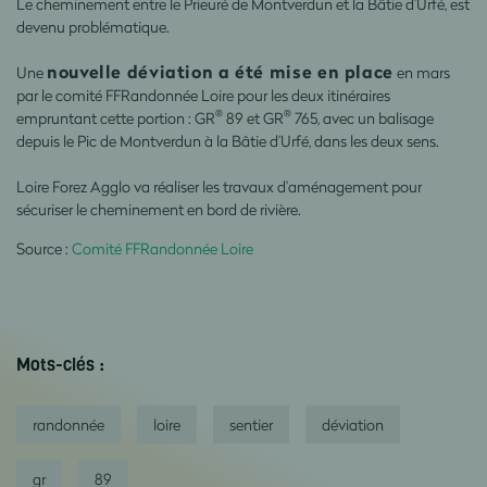
Le cheminement entre le Prieuré de Montverdun et la Bâtie d’Urfé, est
devenu problématique.
nouvelle déviation a été mise en place
Une
en mars
par le comité FFRandonnée Loire pour les deux itinéraires
®
®
empruntant cette portion : GR
89 et GR
765, avec un balisage
depuis le Pic de Montverdun à la Bâtie d’Urfé, dans les deux sens.
Loire Forez Agglo va réaliser les travaux d’aménagement pour
sécuriser le cheminement en bord de rivière.
Source :
Comité FFRandonnée Loire
Mots-clés :
randonnée
loire
sentier
déviation
gr
89