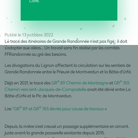
Loire.
Publié le 13 octobre 2022
Le tracé des itinéraires de Grande Randonnée n'est pas figé : il doit
s'adapter aux aléas... Un travail sans fin réalisé par les comités
FFRandonnée au gré des besoins.
Les divagations du Lignon affectent la circulation sur les sentiers de
Grande Randonnée entre le Prieuré de Montverdun et la Bâtie d’Urfé.
®
®
Déjà en 2021, le tracé des
GR
89 Chemin de Montaigne
et
GR
765
Chemin vers aint-Jacques-de-Compostelle
avait été dévié
entre La
Bâtie d’Urfé et le Pic de Montverdun.
®
®
Lire “
GR
89 et GR
765 déviés pour cause de travaux
«
Depuis, la rivière s’est creusé un passage supplémentaire en amont,
juste avant la grande passerelle existante depuis 2015.