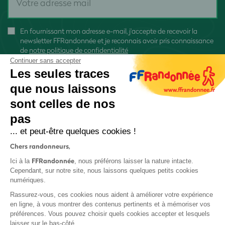
En fournissant mon adresse e-mail, j'accepte de recevoir la
newsletter FFRandonnée et je reconnais avoir pris connaissance
de
notre politique de confidentialité
Continuer sans accepter
Les seules traces
que nous laissons
sont celles de nos
S'inscrire
pas
... et peut-être quelques cookies !
Chers randonneurs,
FFRandonnée
Ici à la
, nous préférons laisser la nature intacte.
Cependant, sur notre site, nous laissons quelques petits cookies
numériques.
Mentions légales et CGU
Rassurez-vous, ces cookies nous aident à améliorer votre expérience
Protection des données
en ligne, à vous montrer des contenus pertinents et à mémoriser vos
Politique de confidentialité
préférences. Vous pouvez choisir quels cookies accepter et lesquels
laisser sur le bas-côté.