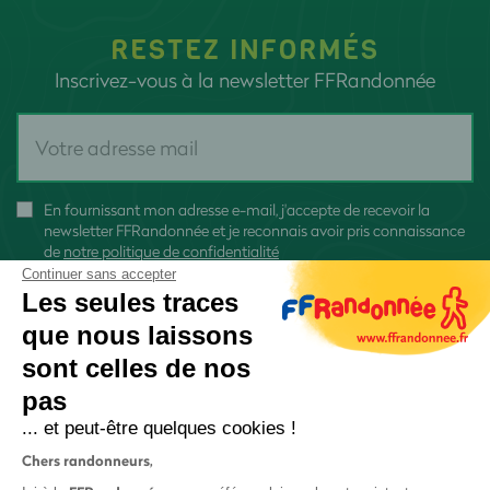
RESTEZ INFORMÉS
Inscrivez-vous à la newsletter FFRandonnée
En fournissant mon adresse e-mail, j'accepte de recevoir la
newsletter FFRandonnée et je reconnais avoir pris connaissance
de
notre politique de confidentialité
Continuer sans accepter
Les seules traces
que nous laissons
sont celles de nos
S'inscrire
pas
... et peut-être quelques cookies !
Chers randonneurs,