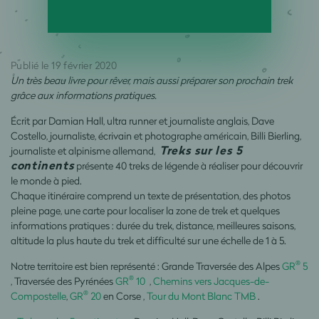
Publié le 19 février 2020
Un très beau livre pour rêver, mais aussi préparer son prochain trek
grâce aux informations pratiques.
Écrit par Damian Hall, ultra runner et journaliste anglais, Dave
Costello, journaliste, écrivain et photographe américain, Billi Bierling,
Treks sur les 5
journaliste et alpinisme allemand,
continents
présente 40 treks de légende à réaliser pour découvrir
le monde à pied.
Chaque itinéraire comprend un texte de présentation, des photos
pleine page, une carte pour localiser la zone de trek et quelques
informations pratiques : durée du trek, distance, meilleures saisons,
altitude la plus haute du trek et difficulté sur une échelle de 1 à 5.
®
Notre territoire est bien représenté : Grande Traversée des Alpes
GR
5
®
, Traversée des Pyrénées
GR
10
,
Chemins vers Jacques-de-
®
Compostelle
,
GR
20
en Corse ,
Tour du Mont Blanc TMB
.