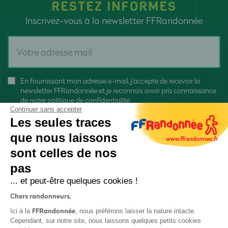
RESTEZ INFORMÉS
Inscrivez-vous à la newsletter FFRandonnée
En fournissant mon adresse e-mail, j'accepte de recevoir la
newsletter FFRandonnée et je reconnais avoir pris connaissance
de
notre politique de confidentialité
Continuer sans accepter
Les seules traces
que nous laissons
sont celles de nos
S'inscrire
pas
... et peut-être quelques cookies !
Chers randonneurs,
FFRandonnée
Ici à la
, nous préférons laisser la nature intacte.
Cependant, sur notre site, nous laissons quelques petits cookies