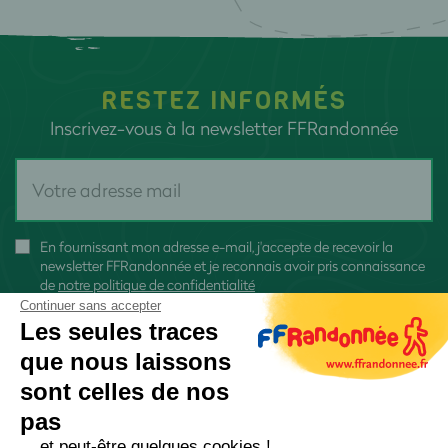
RESTEZ INFORMÉS
Inscrivez-vous à la newsletter FFRandonnée
En fournissant mon adresse e-mail, j'accepte de recevoir la
newsletter FFRandonnée et je reconnais avoir pris connaissance
de
notre politique de confidentialité
Continuer sans accepter
Les seules traces
que nous laissons
sont celles de nos
S'inscrire
pas
... et peut-être quelques cookies !