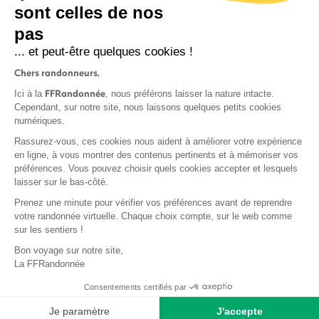
sont celles de nos
S'inscrire
pas
... et peut-être quelques cookies !
Chers randonneurs,
FFRandonnée
Ici à la
, nous préférons laisser la nature intacte.
Cependant, sur notre site, nous laissons quelques petits cookies
numériques.
Mentions légales et CGU
Rassurez-vous, ces cookies nous aident à améliorer votre expérience
Protection des données
en ligne, à vous montrer des contenus pertinents et à mémoriser vos
Politique de confidentialité
préférences. Vous pouvez choisir quels cookies accepter et lesquels
laisser sur le bas-côté.
Prenez une minute pour vérifier vos préférences avant de reprendre
votre randonnée virtuelle. Chaque choix compte, sur le web comme
sur les sentiers !
Contact
Bon voyage sur notre site,
MonGR
La FFRandonnée
Déclaration de sinistre
Consentements certifiés par
Base documentaire
Je paramètre
J'accepte