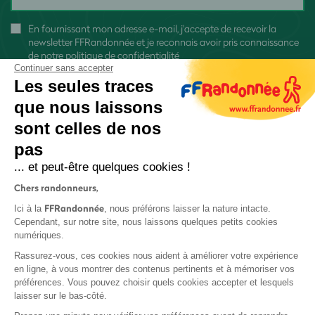
En fournissant mon adresse e-mail, j'accepte de recevoir la
newsletter FFRandonnée et je reconnais avoir pris connaissance
de
notre politique de confidentialité
Continuer sans accepter
Les seules traces
que nous laissons
sont celles de nos
S'inscrire
pas
... et peut-être quelques cookies !
Chers randonneurs,
FFRandonnée
Ici à la
, nous préférons laisser la nature intacte.
Cependant, sur notre site, nous laissons quelques petits cookies
numériques.
Mentions légales et CGU
Rassurez-vous, ces cookies nous aident à améliorer votre expérience
Protection des données
en ligne, à vous montrer des contenus pertinents et à mémoriser vos
Politique de confidentialité
préférences. Vous pouvez choisir quels cookies accepter et lesquels
laisser sur le bas-côté.