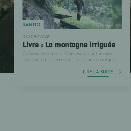
RANDO
07/08/2026
Livre : La montagne irriguée
Ce beau livre met à l’honneur un patrimoine
méconnu mais essentiel : les canaux d’irrigat...
LIRE LA SUITE