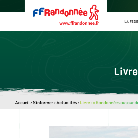
LA FÉD
Livr
Accueil
>
S'informer
>
Actualités
>
Livre : « Randonnées autour de