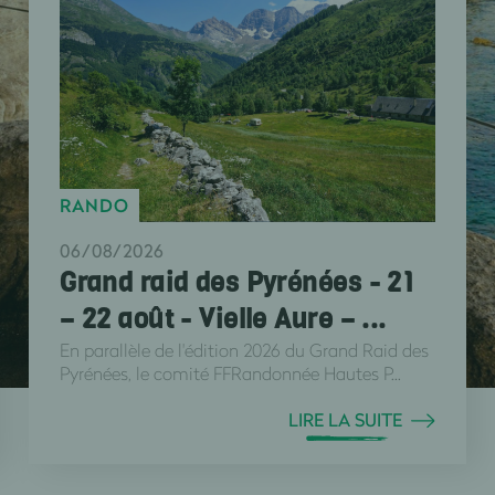
RANDO
06/08/2026
Grand raid des Pyrénées - 21
– 22 août - Vielle Aure – ...
En parallèle de l'édition 2026 du Grand Raid des
Pyrénées, le comité FFRandonnée Hautes P...
LIRE LA SUITE