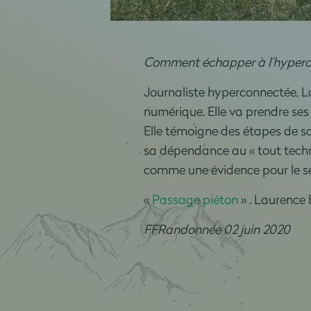
Comment échapper à l’hyperc
Journaliste hyperconnectée, La
numérique. Elle va prendre ses 
Elle témoigne des étapes de s
sa dépendance au « tout techn
comme une évidence pour le s
«
Passage piéton
» . Laurence B
FFRandonnée 02 juin 2020