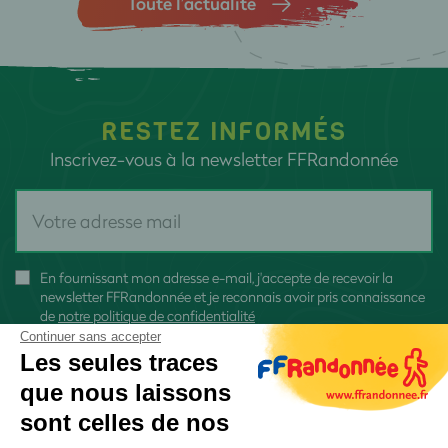
Toute l’actualité
RESTEZ INFORMÉS
Inscrivez-vous à la newsletter FFRandonnée
En fournissant mon adresse e-mail, j'accepte de recevoir la
newsletter FFRandonnée et je reconnais avoir pris connaissance
de
notre politique de confidentialité
Continuer sans accepter
Les seules traces
que nous laissons
sont celles de nos
S'inscrire