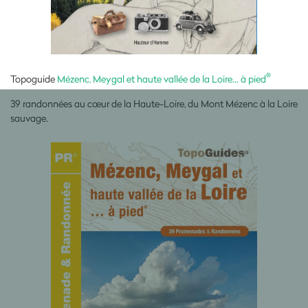
®
Topoguide
Mézenc, Meygal et haute vallée de la Loire... à pied
39 randonnées au cœur de la Haute-Loire, du Mont Mézenc à la Loire
sauvage.