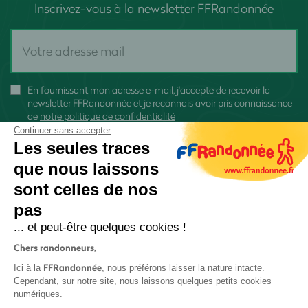
Inscrivez-vous à la newsletter FFRandonnée
En fournissant mon adresse e-mail, j'accepte de recevoir la
newsletter FFRandonnée et je reconnais avoir pris connaissance
de
notre politique de confidentialité
Continuer sans accepter
Les seules traces
que nous laissons
sont celles de nos
S'inscrire
pas
... et peut-être quelques cookies !
Chers randonneurs,
FFRandonnée
Ici à la
, nous préférons laisser la nature intacte.
Cependant, sur notre site, nous laissons quelques petits cookies
numériques.
Mentions légales et CGU